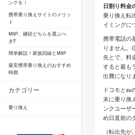
ンクを！
日割り料金
携帯乗り換えサイトのメリッ
乗り換え転
ト
イミングに
MNP、継続どちらを選ぶべ
携帯電話の
き⁉
りません。
簡単解説！家族回線とMNP
先とで、料
最安携帯乗り換えのおすすめ
すると最もラ
時期
出費になり
ドコモとa
カテゴリー
末に乗り換
乗り換え
ンクユーザ
め日直前の
（転出先が