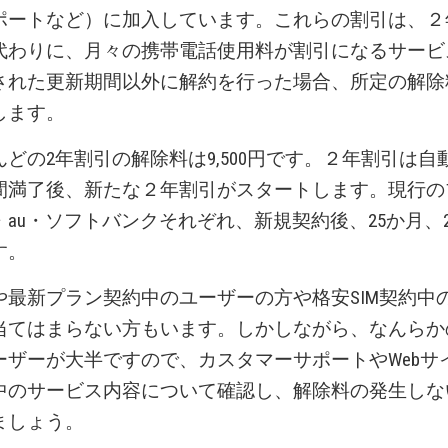
ポートなど）に加入しています。これらの割引は、２
代わりに、月々の携帯電話使用料が割引になるサービ
された更新期間以外に解約を行った場合、所定の解除
します。
どの2年割引の解除料は9,500円
です。２年割引は自
間満了後、新たな２年割引がスタートします。現行の
au・ソフトバンクそれぞれ、新規契約後、25か月、
す。
や最新プラン契約中のユーザーの方や格安SIM契約中
当てはまらない方もいます。しかしながら、なんらか
ーザーが大半ですので、カスタマーサポートやWebサ
中のサービス内容について確認し、解除料の発生しな
ましょう。