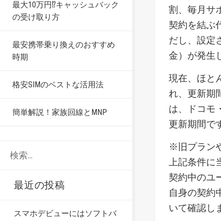
最大10万円⁉キャッシュバック
割、毎月サ
の受け取り方
契約を結ぶ
だし、設定
最安携帯乗り換えのおすすめ
金）が発生
時期
現在、
ほとん
格安SIMのベストな活用法
れ、更新期
は、ドコモ・
簡単解説！家族回線とMNP
更新期間で
※旧プラン
検
索
上記条件に
:
契約中のユ
最近の投稿
自身の契約
いて確認し
スマホデビューにはソフトバ