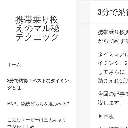
3分で
携帯乗り換
えのマル秘
携帯乗り換
テクニック
から契約す
タイミング
イミング、
ホーム
してさらに
踏まえれば
3分で納得！ベストなタイミン
グとは
今回の記事
説します。
MNP、継続どちらを選ぶべき⁉
▶目次
こんなユーザーは三大キャリ
アがおすすめ！