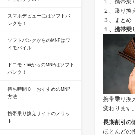
１、携帯乗
２、乗り換
スマホデビューにはソフトバ
３、まとめ
ンクを！
１、携帯乗
ソフトバンクからのMNPはワ
イモバイル！
ドコモ・auからのMNPはソフト
バンク！
待ち時間０！おすすめのMNP
方法
携帯乗り換
変わります
携帯乗り換えサイトのメリッ
ト
長期割引の
ほとんどの