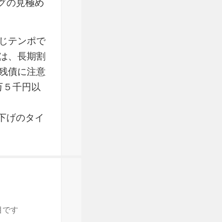
グの見極め
じテンポで
は、長期割
残債に注意
万５千円以
下げのタイ
目です