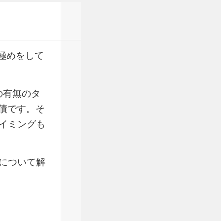
極めをして
の有無のタ
債です。そ
イミングも
について解