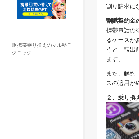
割り請求に
割賦契約金
携帯電話の
るケースが
© 携帯乗り換えのマル秘テ
うと、転出
クニック
ます。
また、解約
スの適用が
２、乗り換