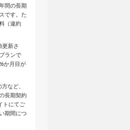
年間の長期
スです。た
料（違約
動更新さ
プランで
26か月目が
の方など、
の長期契約
イトにてご
い期間につ